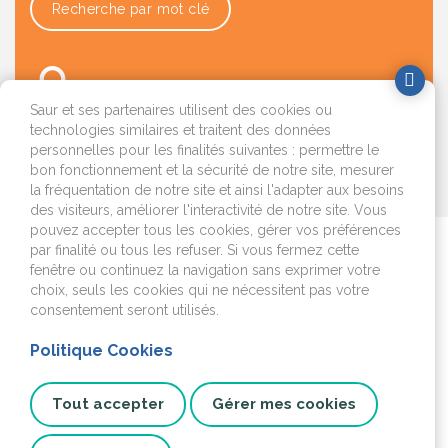
Recherche par mot clé
Saur et ses partenaires utilisent des cookies ou
technologies similaires et traitent des données
personnelles pour les finalités suivantes : permettre le
bon fonctionnement et la sécurité de notre site, mesurer
OK
la fréquentation de notre site et ainsi l'adapter aux besoins
des visiteurs, améliorer l'interactivité de notre site. Vous
pouvez accepter tous les cookies, gérer vos préférences
par finalité ou tous les refuser. Si vous fermez cette
Je déménage
fenêtre ou continuez la navigation sans exprimer votre
choix, seuls les cookies qui ne nécessitent pas votre
J'emménage ou je fais
consentement seront utilisés.
construire
Politique Cookies
Je surveille mon
installation
Tout accepter
Gérer mes cookies