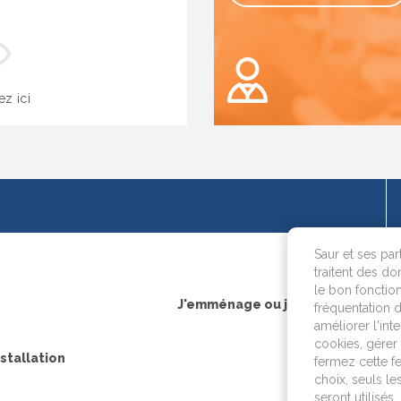
ez ici
OK
Saur et ses par
traitent des do
le bon fonction
J'emménage ou je fais construire
fréquentation d
améliorer l'int
cookies, gérer 
nstallation
fermez cette f
choix, seuls l
seront utilisés.