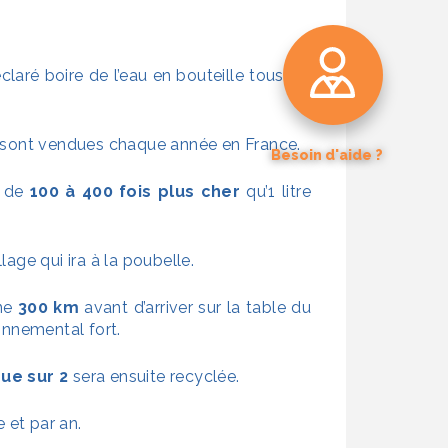
laré boire de l’eau en bouteille tous les
u sont vendues chaque année en France.
Besoin d'aide ?
Contactez-nous
e de
100 à 400 fois plus cher
qu’1 litre
Nos coordonnées
Recherche par mot clé
lage qui ira à la poubelle.
nne
300 km
avant d’arriver sur la table du
nnemental fort.
que sur 2
sera ensuite recyclée.
 et par an.