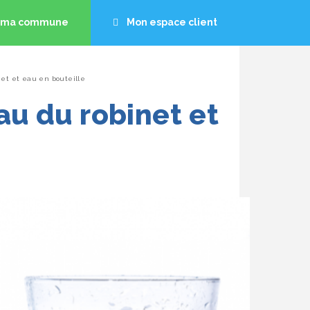
s ma commune
Mon espace client
t Contact
net et eau en bouteille
de
au du robinet et
sous.
Je surveille mon installation
Accéder aux informations
J'entretiens mon installation
Je contrôle mon installation
Je fais changer mon compteur
d'eau
Nos conseils
Mes questions