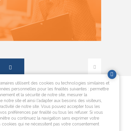
tenaires utilisent des cookies ou technologies similaires et
nnées personnelles pour les finalités suivantes : permettre
nement et la sécurité de notre site, mesurer la
e notre site et ainsi l'adapter aux besoins des visiteurs,
eractivité de notre site. Vous pouvez accepter tous les
L'eau dans ma commune
vos préférences par finalité ou tous les refuser. Si vous
enêtre ou continuez la navigation sans exprimer votre
es cookies qui ne nécessitent pas votre consentement