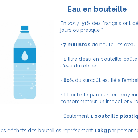
Eau en bouteille
En 2017, 51% des français ont déc
jours ou presque *.
•
7 milliards
de bouteilles d’ea
• 1 litre d’eau en bouteille coût
d’eau du robinet.
•
80%
du surcoût est lié à l’embal
• 1 bouteille parcourt en moye
consommateur, un impact enviro
• Seulement
1 bouteille plasti
Les déchets des bouteilles représentent
10kg
par personne