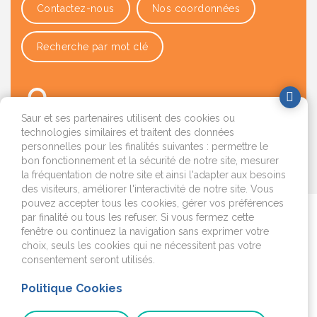
Contactez-nous
Nos coordonnées
Recherche par mot clé
Saur et ses partenaires utilisent des cookies ou
technologies similaires et traitent des données
personnelles pour les finalités suivantes : permettre le
bon fonctionnement et la sécurité de notre site, mesurer
OK
la fréquentation de notre site et ainsi l'adapter aux besoins
des visiteurs, améliorer l'interactivité de notre site. Vous
pouvez accepter tous les cookies, gérer vos préférences
par finalité ou tous les refuser. Si vous fermez cette
Je déménage
fenêtre ou continuez la navigation sans exprimer votre
choix, seuls les cookies qui ne nécessitent pas votre
J'emménage ou je fais
consentement seront utilisés.
construire
Politique Cookies
Je surveille mon
installation