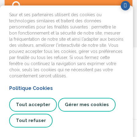
Saur et ses partenaires utilisent des cookies ou
technologies similaires et traitent des données
personnelles pour les finalités suivantes : permettre le
bon fonctionnement et la sécurité de notre site, mesurer
OK
la fréquentation de notre site et ainsi l'adapter aux besoins
des visiteurs, améliorer l'interactivité de notre site. Vous
pouvez accepter tous les cookies, gérer vos préférences
par finalité ou tous les refuser. Si vous fermez cette
Je déménage
fenêtre ou continuez la navigation sans exprimer votre
choix, seuls les cookies qui ne nécessitent pas votre
J'emménage ou je fais
consentement seront utilisés.
construire
Politique Cookies
Je surveille mon
installation
Tout accepter
Gérer mes cookies
Tout refuser
© 2026 SAINT AFF O. Tous droits réservés.
C.G.U.
Données personnelles
Mentions légales
Site institutionnel
Cookies